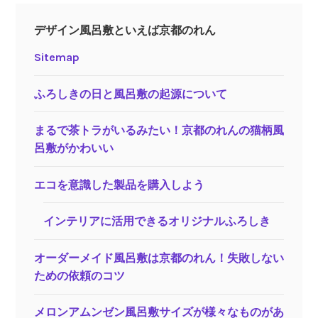
コ
ン
デザイン風呂敷といえば京都のれん
パ
ク
Sitemap
ト、
し
ふろしきの日と風呂敷の起源について
わ
に
まるで茶トラがいるみたい！京都のれんの猫柄風
な
呂敷がかわいい
り
づ
エコを意識した製品を購入しよう
ら
く
インテリアに活用できるオリジナルふろしき
持
ち
オーダーメイド風呂敷は京都のれん！失敗しない
運
ための依頼のコツ
び
が
メロンアムンゼン風呂敷サイズが様々なものがあ