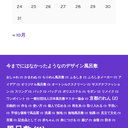
24
25
26
27
28
29
30
31
« 10月
今までにはなかったようなのデザイン風呂敷
おしゃれ
(1)
かまわぬ
(1)
ちりめん風呂敷
(1)
ふるしき
(1)
ふろしきメーカー
(1)
ア
イデア
(1)
オリジナル風呂敷
(1)
オートシルクスクリーン
(1)
サステナファッショ
ン
(1)
スリング
(1)
バック
(1)
バッグ
(1)
ポリエステル
(1)
モダン
(1)
リメイク
(1)
京都のれん
(2)
ワンポイント
(1)
一般社団法人日本風呂敷マスター協会
(1)
伝統的
(1)
作る
(1)
使い方
(1)
個人で広める
(1)
再生糸
(1)
取り入れる
(1)
手洗い
(1)
手頃な価格で高品質
(1)
洗濯
(1)
無地
(1)
無地風呂敷
(1)
知識
(1)
見立て文化
(1)
言葉
(1)
記念品として
(1)
赤ちゃん
(1)
身につける
(1)
遊び
(1)
金龍
(1)
防水
(1)