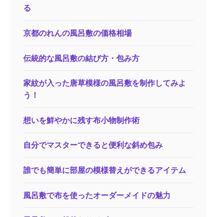
便
る
利
な
京都のれんの風呂敷の価格相場
エ
コ
伝統的な風呂敷の結び方・包み方
イ
ス
家紋が入った唐草模様の風呂敷を制作してみよ
ト
う！
風
呂
想いを鮮やかに残す布小物制作術
敷
自分でマスターできると便利な斜め包み
誰でも簡単に部屋の模様替えができるアイテム
風呂敷で布を使ったオーダーメイドの魅力