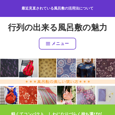
コ
最近見直されている風呂敷の活用法について
ン
テ
ン
行列の出来る風呂敷の魅力
ツ
へ
ス
メニュー
キ
ッ
プ
軽くてコンパクト、しわになりづらく持ち運びが