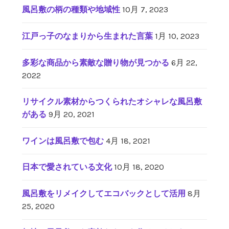
染
風呂敷の柄の種類や地域性
10月 7, 2023
め
上
江戸っ子のなまりから生まれた言葉
1月 10, 2023
げ
た
多彩な商品から素敵な贈り物が見つかる
6月 22,
多
2022
彩
な
リサイクル素材からつくられたオシャレな風呂敷
色
がある
9月 20, 2021
使
い
ワインは風呂敷で包む
4月 18, 2021
と
豊
か
日本で愛されている文化
10月 18, 2020
な
発
風呂敷をリメイクしてエコバックとして活用
8月
色
25, 2020