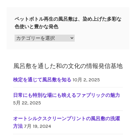
ペットボトル再生の風呂敷は、染め上げた多彩な
色使いと豊かな発色
ペ
ッ
ト
ボ
風呂敷を通した和の文化の情報発信基地
ト
ル
検定を通じて風呂敷を知る
10月 2, 2025
再
生
日常にも特別な場にも映えるファブリックの魅力
の
5月 22, 2025
風
呂
オートシルクスクリーンプリントの風呂敷の洗濯
敷
方法
7月 19, 2024
は、