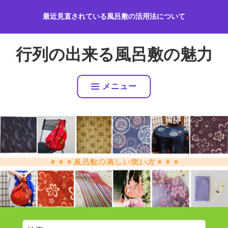
コ
最近見直されている風呂敷の活用法について
ン
テ
ン
行列の出来る風呂敷の魅力
ツ
へ
ス
メニュー
キ
ッ
プ
検