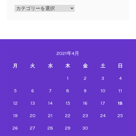
ペ
ッ
ト
ボ
ト
ル
2021年4月
再
生
月
火
水
木
金
土
日
の
風
1
2
3
4
呂
5
6
7
8
9
10
11
敷
は、
12
13
14
15
16
17
18
染
め
19
20
21
22
23
24
25
上
26
27
28
29
30
げ