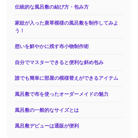
コ
伝統的な風呂敷の結び方・包み方
イ
ス
家紋が入った唐草模様の風呂敷を制作してみよ
ト
う！
風
呂
想いを鮮やかに残す布小物制作術
敷
自分でマスターできると便利な斜め包み
誰でも簡単に部屋の模様替えができるアイテム
風呂敷で布を使ったオーダーメイドの魅力
風呂敷の一般的なサイズとは
風呂敷デビューは通販が便利