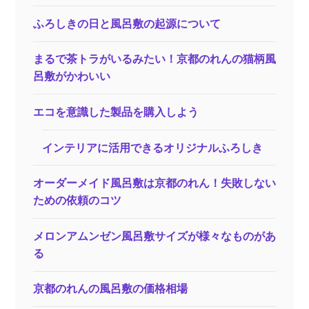
ト、
し
ふろしきの日と風呂敷の起源について
わ
に
まるで茶トラがいるみたい！京都のれんの猫柄風
な
呂敷がかわいい
り
づ
エコを意識した製品を購入しよう
ら
く
インテリアに活用できるオリジナルふろしき
持
ち
オーダーメイド風呂敷は京都のれん！失敗しない
運
ための依頼のコツ
び
が
メロンアムンゼン風呂敷サイズが様々なものがあ
便
る
利
な
京都のれんの風呂敷の価格相場
エ