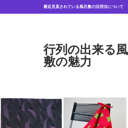
コ
最近見直されている風呂敷の活用法について
ン
テ
ン
ツ
へ
行列の出来る風
ス
キ
敷の魅力
ッ
プ