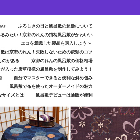
MAP
ふろしきの日と風呂敷の起源について
いるみたい！京都のれんの猫柄風呂敷がかわいい
エコを意識した製品を購入しよう
呂敷は京都のれん！失敗しないための依頼のコツ
ものがある
京都のれんの風呂敷の価格相場
紋が入った唐草模様の風呂敷を制作してみよう！
術
自分でマスターできると便利な斜め包み
風呂敷で布を使ったオーダーメイドの魅力
なサイズとは
風呂敷デビューは通販が便利