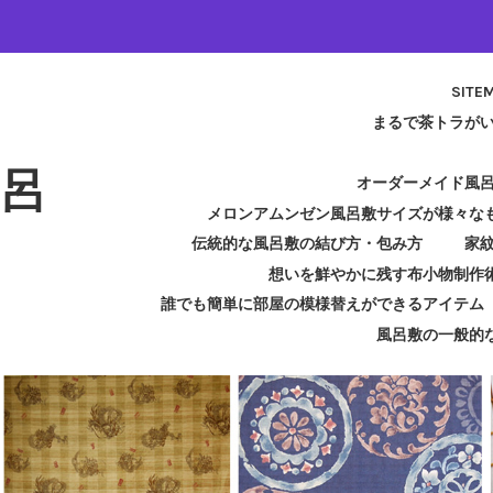
SITE
まるで茶トラが
呂
オーダーメイド風
メロンアムンゼン風呂敷サイズが様々な
伝統的な風呂敷の結び方・包み方
家
想いを鮮やかに残す布小物制作
誰でも簡単に部屋の模様替えができるアイテム
風呂敷の一般的