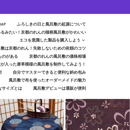
MAP
ふろしきの日と風呂敷の起源について
いるみたい！京都のれんの猫柄風呂敷がかわいい
エコを意識した製品を購入しよう
呂敷は京都のれん！失敗しないための依頼のコツ
ものがある
京都のれんの風呂敷の価格相場
紋が入った唐草模様の風呂敷を制作してみよう！
術
自分でマスターできると便利な斜め包み
風呂敷で布を使ったオーダーメイドの魅力
なサイズとは
風呂敷デビューは通販が便利