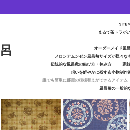
SITE
まるで茶トラが
呂
オーダーメイド風
メロンアムンゼン風呂敷サイズが様々な
伝統的な風呂敷の結び方・包み方
家
想いを鮮やかに残す布小物制作
誰でも簡単に部屋の模様替えができるアイテム
風呂敷の一般的