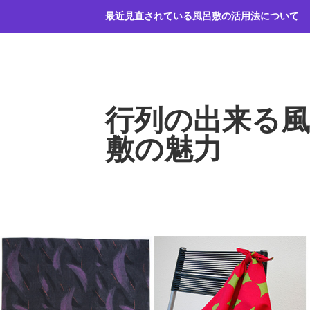
コ
最近見直されている風呂敷の活用法について
ン
テ
ン
ツ
へ
行列の出来る風
ス
キ
敷の魅力
ッ
プ