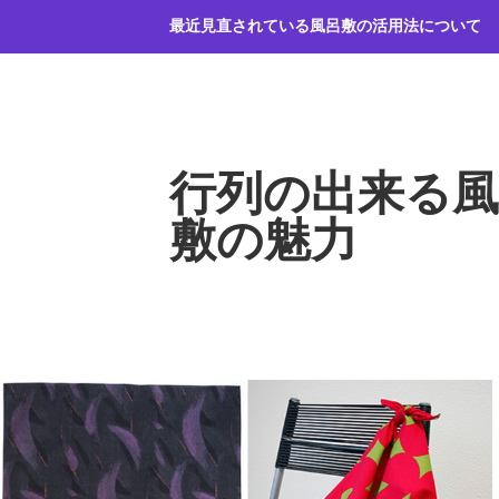
コ
最近見直されている風呂敷の活用法について
ン
テ
ン
ツ
へ
行列の出来る風
ス
キ
敷の魅力
ッ
プ