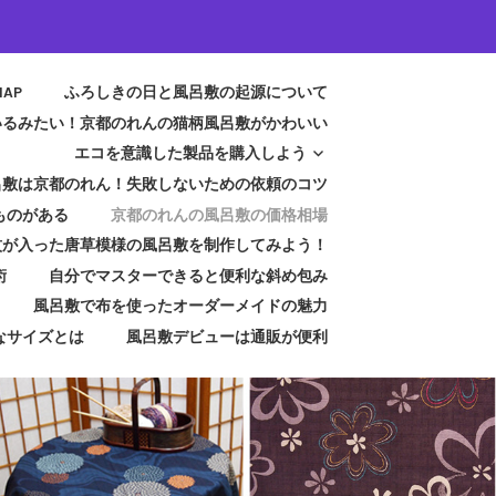
MAP
ふろしきの日と風呂敷の起源について
いるみたい！京都のれんの猫柄風呂敷がかわいい
エコを意識した製品を購入しよう
呂敷は京都のれん！失敗しないための依頼のコツ
ものがある
京都のれんの風呂敷の価格相場
紋が入った唐草模様の風呂敷を制作してみよう！
術
自分でマスターできると便利な斜め包み
風呂敷で布を使ったオーダーメイドの魅力
なサイズとは
風呂敷デビューは通販が便利