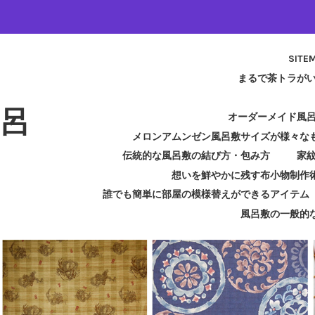
SITE
まるで茶トラが
呂
オーダーメイド風
メロンアムンゼン風呂敷サイズが様々な
伝統的な風呂敷の結び方・包み方
家
想いを鮮やかに残す布小物制作
誰でも簡単に部屋の模様替えができるアイテム
風呂敷の一般的