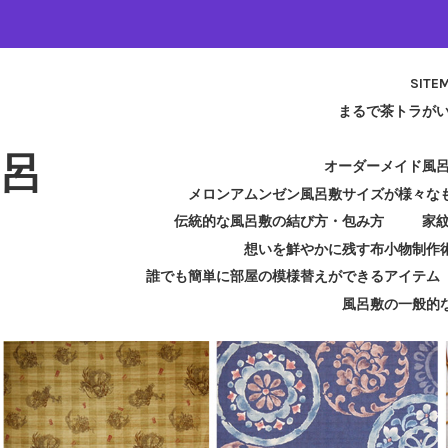
SITE
まるで茶トラが
呂
オーダーメイド風
メロンアムンゼン風呂敷サイズが様々な
伝統的な風呂敷の結び方・包み方
家
想いを鮮やかに残す布小物制作
誰でも簡単に部屋の模様替えができるアイテム
風呂敷の一般的