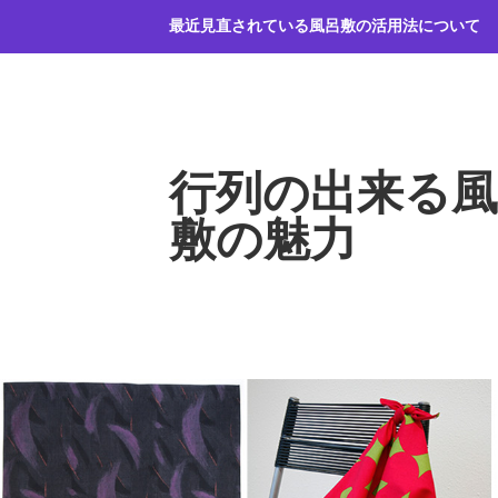
コ
最近見直されている風呂敷の活用法について
ン
テ
ン
ツ
へ
行列の出来る風
ス
キ
敷の魅力
ッ
プ