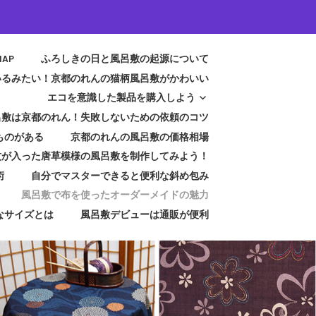
MAP
ふろしきの日と風呂敷の起源について
いるみたい！京都のれんの猫柄風呂敷がかわいい
エコを意識した製品を購入しよう
呂敷は京都のれん！失敗しないための依頼のコツ
ものがある
京都のれんの風呂敷の価格相場
紋が入った唐草模様の風呂敷を制作してみよう！
術
自分でマスターできると便利な斜め包み
風呂敷で布を使ったオーダーメイドの魅力
なサイズとは
風呂敷デビューは通販が便利