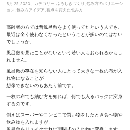
8月 25, 2020
、カテゴリー:
ふろしきづくり
,
包み方のバリエーシ
ョン
,
包み方アイデア
,
視点を変えた包み方
高齢者の方では昔風呂敷をよく使ってたという人でも、
最近は全く使わなくなったということが多いのではない
でしょうか。
風呂敷を見たことがないという若い人もおられるかもし
れません。
風呂敷の存在を知らない人にとって大きな一枚の布が入
れ物になることが
想像できないのもあたり前です。
一枚の布でも結び方を知れば、何でも入るバックに変身
するのです。
例えばスーパーやコンビニで買い物をしたとき食べ物や
飲み物を入れますが、
風呂敷をリメイクすれば開閉式の入れ物に変身します。