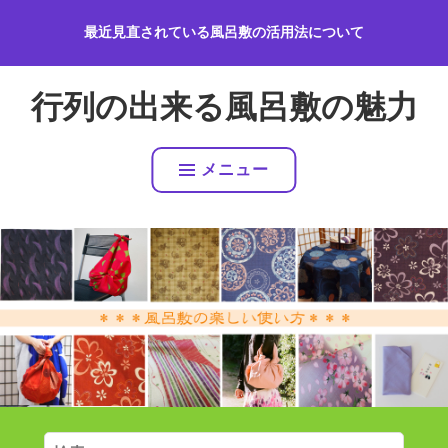
コ
最近見直されている風呂敷の活用法について
ン
テ
ン
行列の出来る風呂敷の魅力
ツ
へ
ス
メニュー
キ
ッ
プ
検