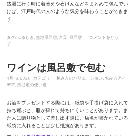
銭湯に行く時に着替えや石けんなどをまとめて包んでい
けば、江戸時代の人のような気分を味わうことができま
す。
タグ:
ふるしき
,
無地風呂敷
,
言葉
,
風呂敷
コメントをどう
ぞ
ワインは風呂敷で包む
4月 18, 2021
、カテゴリー:
包み方のバリエーション
,
包み方アイ
デア
,
風呂敷の使い道
お酒をプレゼントする際には、紙袋や手提げ袋に入れて
持ち運ぶと、瓶が揺れて持ちにくいことがあります。ま
た人に贈り物として差し出す際に、店名が書かれている
紙袋に入れることは少し抵抗があります。