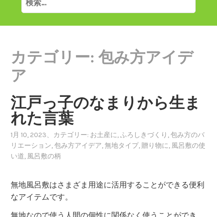
索:
カテゴリー:
包み方アイデ
ア
江戸っ子のなまりから生ま
れた言葉
1月 10, 2023
、カテゴリー:
お土産に
,
ふろしきづくり
,
包み方のバ
リエーション
,
包み方アイデア
,
無地タイプ
,
贈り物に
,
風呂敷の使
い道
,
風呂敷の柄
無地風呂敷はさまざま用途に活用することができる便利
なアイテムです。
無地なので使う人間の個性に関係なく使うことができ、